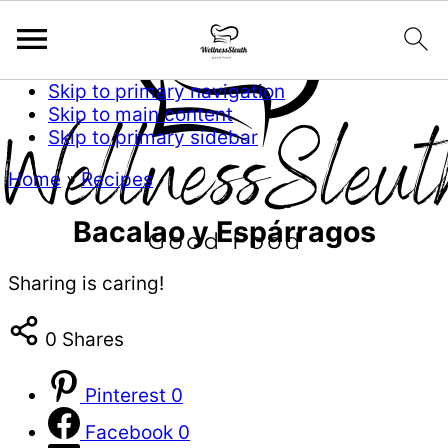
Skip to primary navigation
Skip to main content
Skip to primary sidebar
Home
»
Recipes
Bacalao y Espárragos
Sharing is caring!
0
Shares
Pinterest
0
Facebook
0