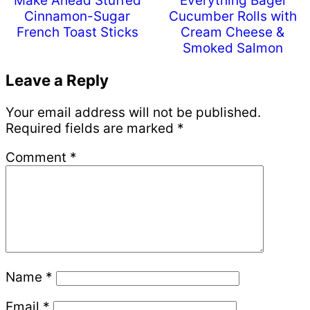
Make Ahead Stuffed
Everything Bagel
Cinnamon-Sugar
Cucumber Rolls with
French Toast Sticks
Cream Cheese &
Smoked Salmon
Reader
Leave a Reply
Interactions
Your email address will not be published.
Required fields are marked
*
Comment
*
Name
*
Email
*