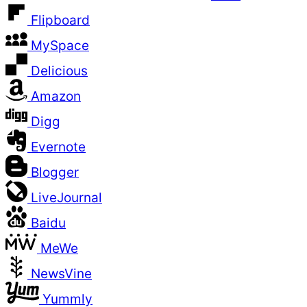
Flipboard
MySpace
Delicious
Amazon
Digg
Evernote
Blogger
LiveJournal
Baidu
MeWe
NewsVine
Yummly